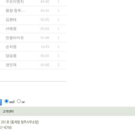
수도이엔지
04-08
1
몽창 청주…
03-31
1
김현태
03-05
1
서예원
03-04
1
진용바이오
01-08
1
손지영
10-05
1
양승용
06-04
1
권민재
03-06
2
and
or