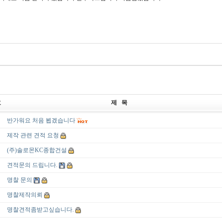
호
제 목
반가워요 처음 뵙겠습니다
제작 관련 견적 요청
(주)솔로몬KC종합건설
견적문의 드립니다.
명찰 문의
명찰제작의뢰
명찰견적좀받고싶습니다.