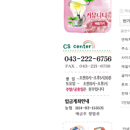
작성일
반가
글쓴이
연락처
주소 :
사이즈 :
재질색
글자색
폰트 :
전체 
1인당 
안녕