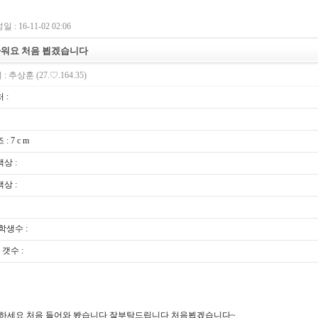
 : 16-11-02 02:06
워요 처음 뵙겠습니다
 :
추상훈
(27.♡.164.35)
 :
 7 c m
상 :
상 :
학생수 :
갯수 :
하세요 처음 들어와 봤습니다 잘부탁드립니다 처음뵙겠습니다~