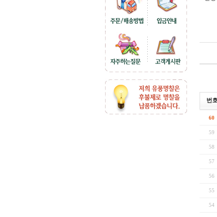
번
60
59
58
57
56
55
54