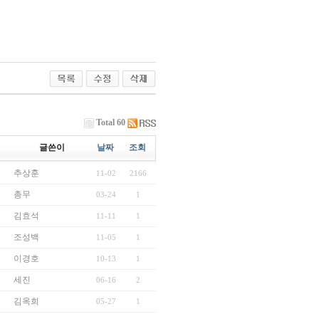
Total 60
글쓴이
날짜
조회
추상훈
11-02
2166
총무
03-24
1
김효석
11-11
1
조성백
11-05
1
이경호
10-13
1
세진
06-16
2
김옥희
05-27
1